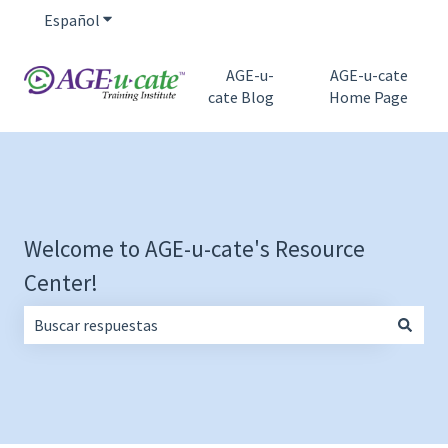
Español
Traducciones de Mostrar submenú de
AGE-u-
AGE-u-cate
cate Blog
Home Page
Welcome to AGE-u-cate's Resource
Center!
No hay sugerencias porque el campo de búsqueda está vac